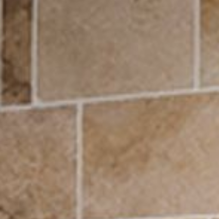
--
--