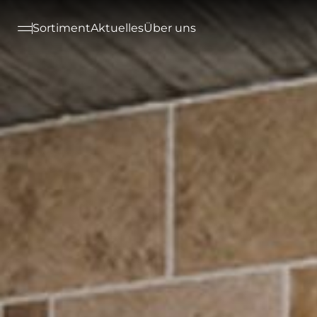
--

Sortiment
Aktuelles
Über uns