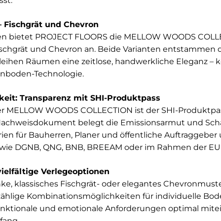
sst.
 – Fischgrät und Chevron
ken bietet PROJECT FLOORS die MELLOW WOODS COLLE
ischgrät und Chevron an. Beide Varianten entstammen d
leihen Räumen eine zeitlose, handwerkliche Eleganz – 
gnboden-Technologie.
keit: Transparenz mit SHI-Produktpass
der MELLOW WOODS COLLECTION ist der SHI-Produktpas
e Nachweisdokument belegt die Emissionsarmut und Schad
rien für Bauherren, Planer und öffentliche Auftraggeber 
n wie DGNB, QNG, BNB, BREEAM oder im Rahmen der EU
vielfältige Verlegeoptionen
anke, klassisches Fischgrät- oder elegantes Chevronm
hlige Kombinationsmöglichkeiten für individuelle Bod
 funktionale und emotionale Anforderungen optimal mit
fang.