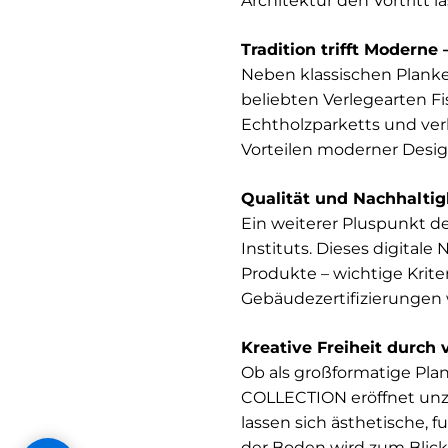
Architektur den Vortritt lä
Tradition trifft Moderne
Neben klassischen Plan
beliebten Verlegearten F
Echtholzparketts und ver
Vorteilen moderner Desi
Qualität und Nachhaltig
Ein weiterer Pluspunkt 
Instituts. Dieses digital
Produkte – wichtige Krite
Gebäudezertifizierunge
Kreative Freiheit durch 
Ob als großformatige Pl
COLLECTION eröffnet unzä
lassen sich ästhetische,
der Boden wird zum Blick