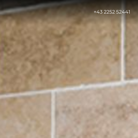
-
+43 2252 52441