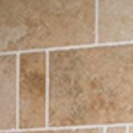
---
---