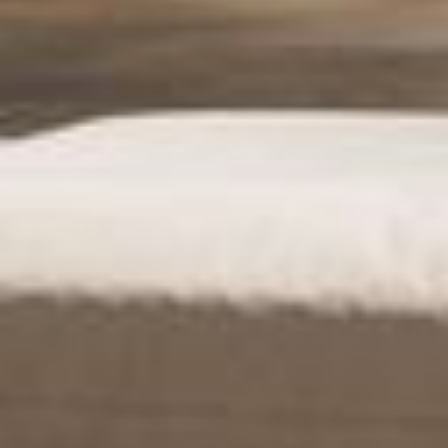
--
--