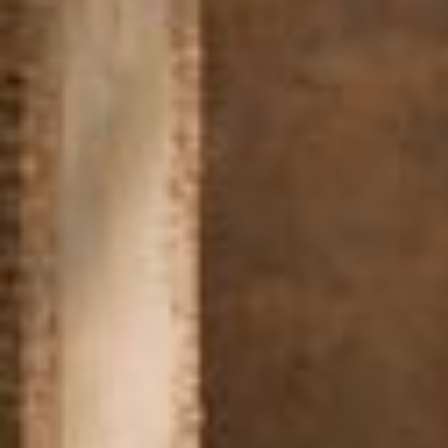
--
--