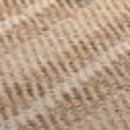
--
--