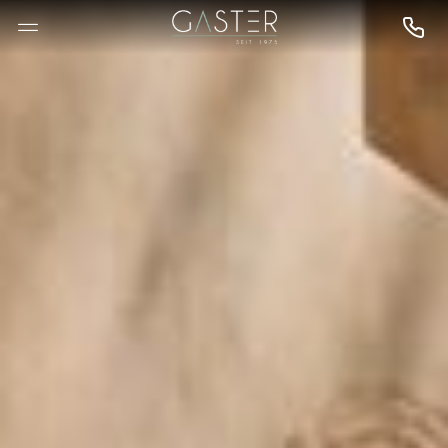
--

