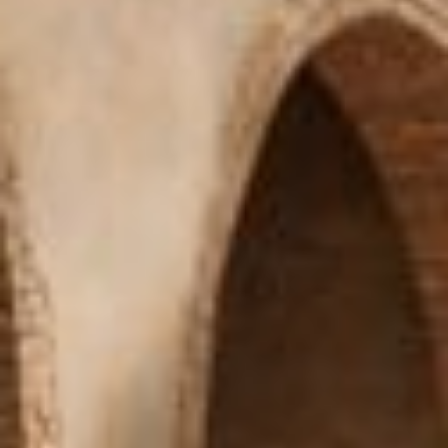
--
--