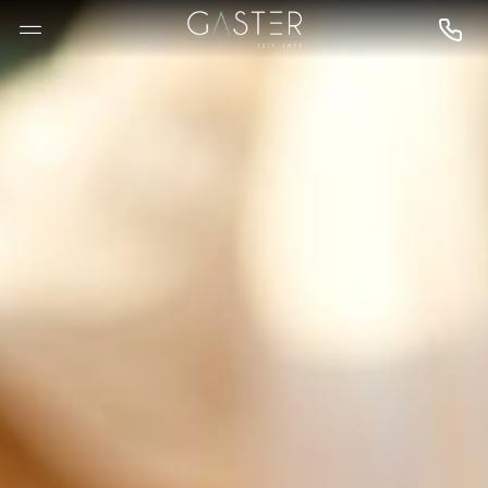
--

