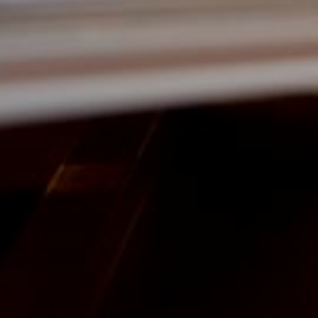
--
--