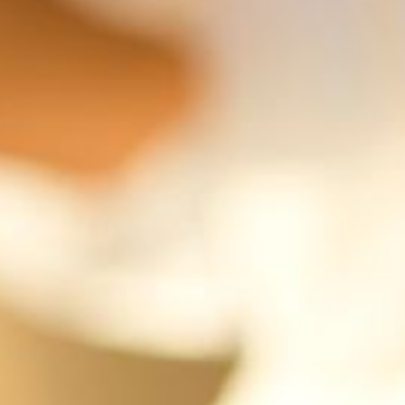
--
--