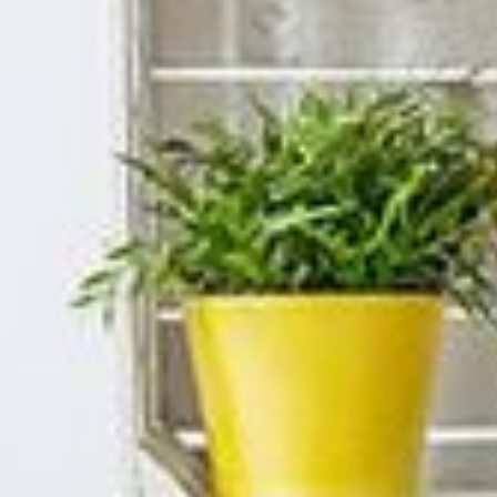
--
--