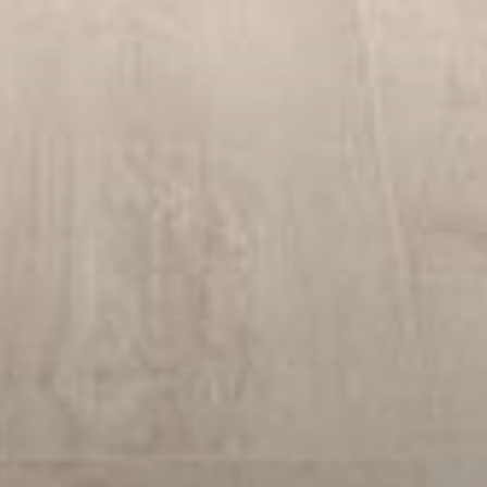
--
--