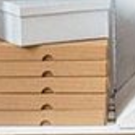
--
--