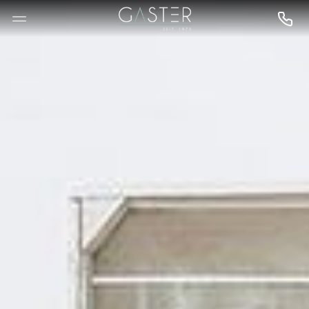
--

