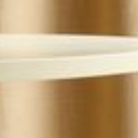
--
--