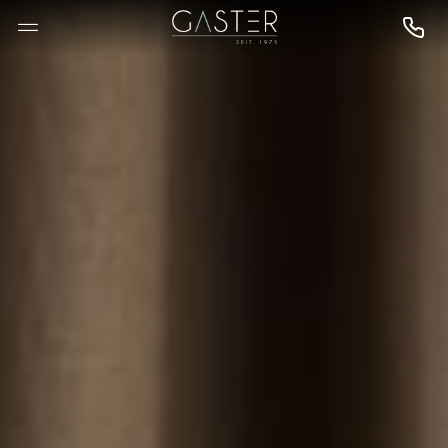
--

