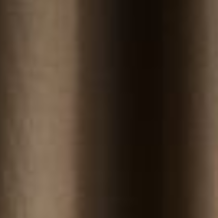
--
--