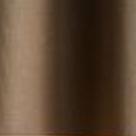
--
--