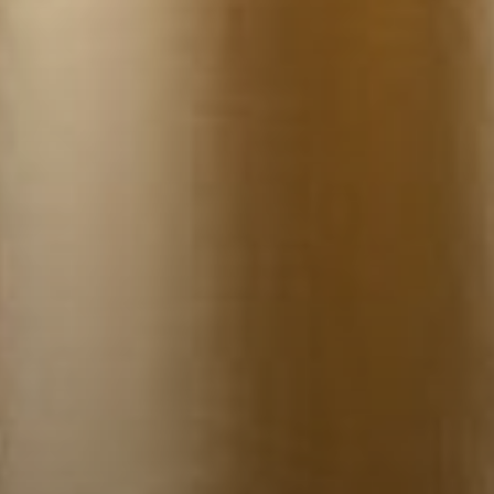
--
--