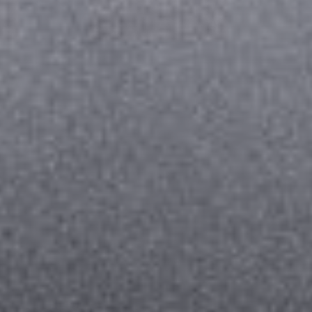
--
--