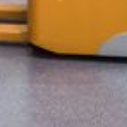
--
--