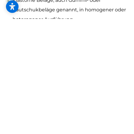
Elastome Beläge, auch Gummi- oder
Kautschukbeläge genannt, in homogener oder
heterogener Ausführung
Kork-Bodenbeläge dazu gehören Kork-
Fertigparkett, Presskorkplatten und
Korkmentunterlagen
Elastische Bodenbeläge können aus den
unterschiedlichsten Materialien hergestellt sein
und sind wegen ihrer Eigenschaften vom
Wohnraum bis zum Industrial Design äußerst
beliebt. In erster Linie werden sie für ihre
Unempfindlichkeit gegenüber Alltags-
Gebrauchsspuren und Strapazierfähigkeit
geschätzt, außerdem sind sie einfach zu reinigen
und haben eine gute Trittschall- und
Wärmedämmung.