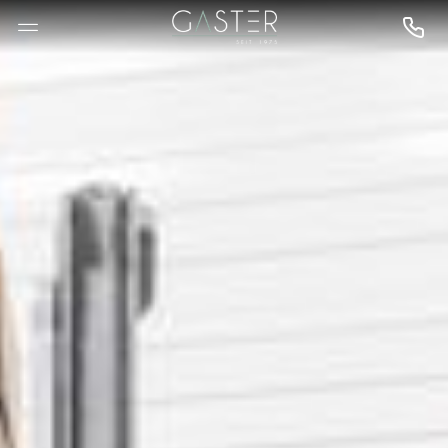
--

