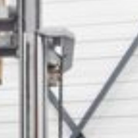
--
--