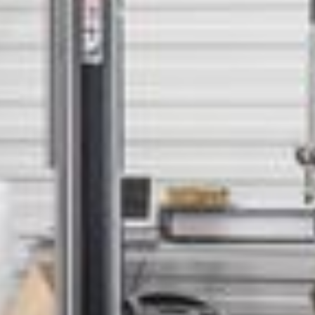
--
--