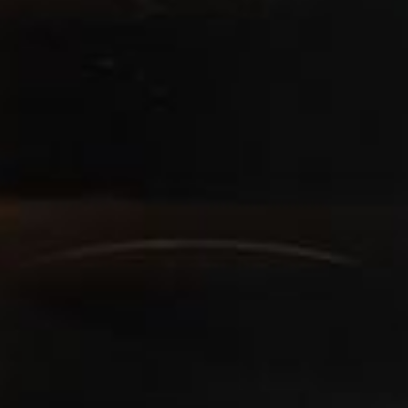
--
--