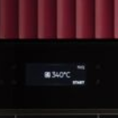
--
--