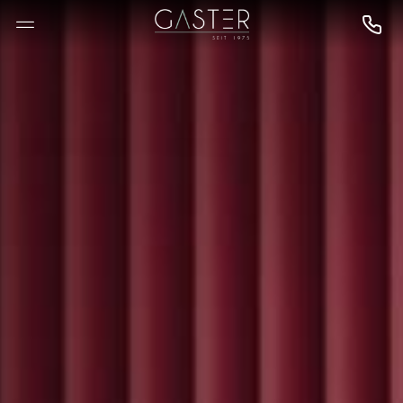
--

