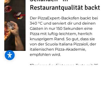
--
Restaurantqualität backt
Der PizzaExpert-Backofen backt bei
340 °C und serviert dir und deinen
Gästen in nur 150 Sekunden eine
--
Pizza mit luftig-leichtem, herrlich
knusprigem Rand. So gut, dass sie
von der Scuola Italiana Pizzaioli, der
italienischen Pizza-Akademie,
empfohlen wird.
*Basierend auf internen Tests mit 25
Minuten Vorheizen und Backen bei
340 °C, bestätigt von der Scuola
Italiana Pizzaioli.